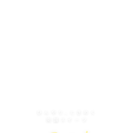
ひ
ん
や
り
、
と
き
め
く
南
国
ス
イ
ー
ツ